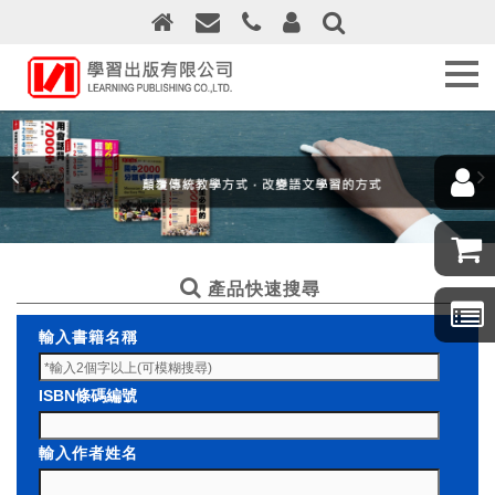
關
於
學
習
出
版
最
新
消
息
產品快速搜尋
訂
輸入書籍名稱
購
須
知
ISBN條碼編號
線
輸入作者姓名
上
訂