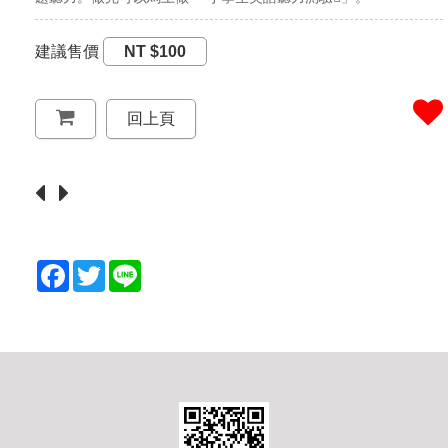
建議售價
NT $100
回上頁
F
T
L
a
w
i
c
i
n
e
t
e
b
t
o
e
o
r
k