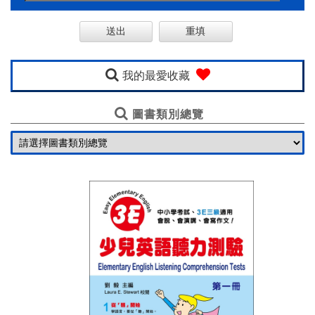
購
線
上
英
我的最愛收藏
語
圖書類別總覽
一
口
氣
基
金
會
聯
絡
我
們