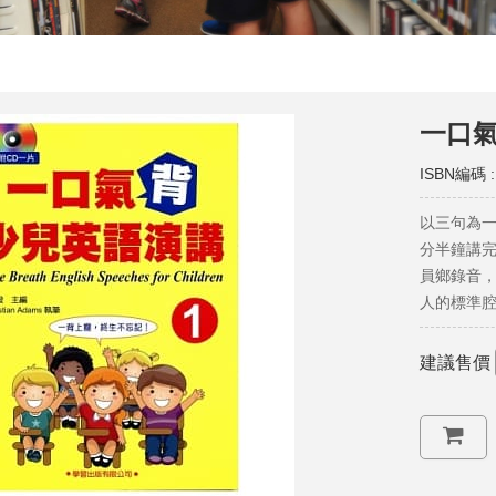
一口氣
ISBN編碼 :
以三句為一
分半鐘講完
員鄉錄音，
人的標準
建議售價