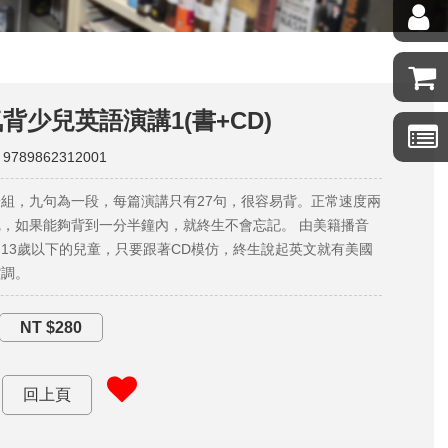
背少兒英語演講1(書+CD)
 9789862312001
組，九句為一段，每篇演講只有27句，很容易背。正常速度兩
，如果能夠背到一分半鐘內，就終生不會忘記。 由美籍播音
13歲以下的兒童，只要跟著CD模仿，終生說起英文就有美國
腔調。
NT $280
回上頁