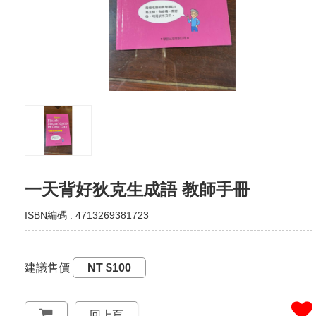
一天背好狄克生成語 教師手冊
ISBN編碼 : 4713269381723
建議售價
NT $100
回上頁