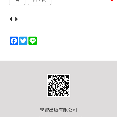
F
T
L
a
w
i
c
i
n
e
t
e
b
t
o
e
o
r
k
學習出版有限公司