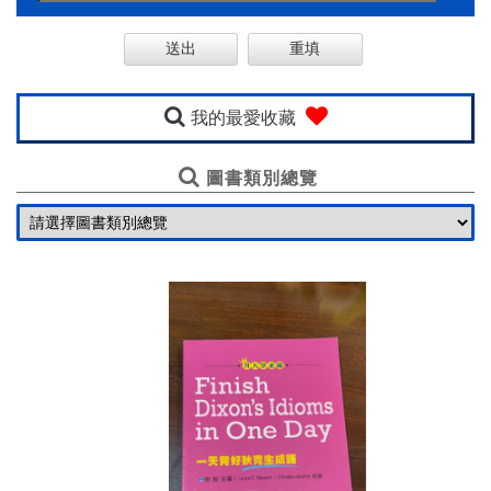
購
線
上
英
我的最愛收藏
語
圖書類別總覽
一
口
氣
基
金
會
聯
絡
我
們