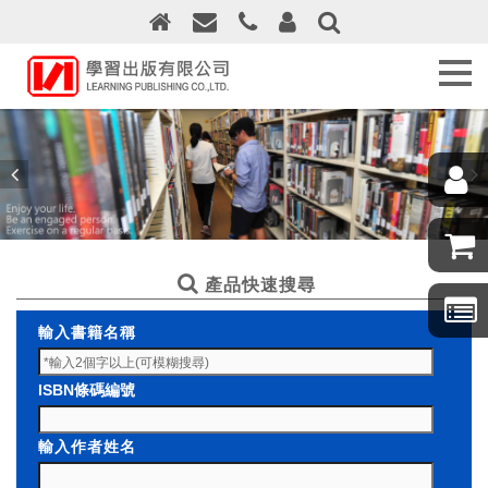
關
於
學
習
出
版
最
新
消
息
產品快速搜尋
訂
輸入書籍名稱
購
須
知
ISBN條碼編號
線
輸入作者姓名
上
訂