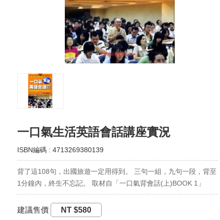
一口氣生活英語會話講座實況
ISBN編碼 : 4713269380139
背了這108句，出國旅遊一定用得到。 三句一組，九句一段，背至
1分鐘內，終生不忘記。 取材自「一口氣背會話(上)BOOK 1」
建議售價
NT $580