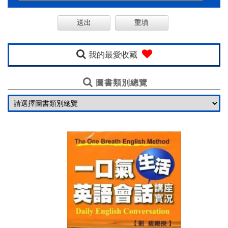
購
線
上
英
我的最愛收藏
語
圖書類別總覽
一
口
氣
基
金
會
聯
絡
我
們