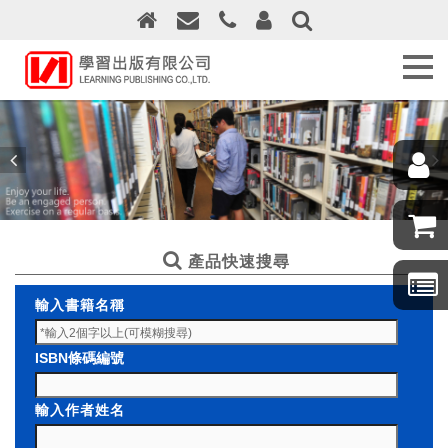
關
於
學
習
出
版
最
新
消
息
產品快速搜尋
訂
輸入書籍名稱
購
須
知
ISBN條碼編號
線
輸入作者姓名
上
訂