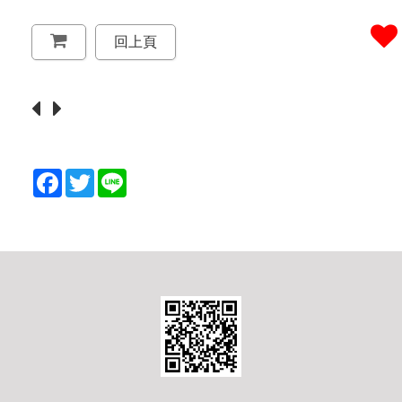
回上頁
F
T
L
a
w
i
c
i
n
e
t
e
b
t
o
e
o
r
k