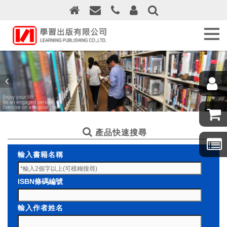
關
於
學
習
出
版
最
新
消
息
產品快速搜尋
訂
輸入書籍名稱
購
須
知
ISBN條碼編號
線
輸入作者姓名
上
訂