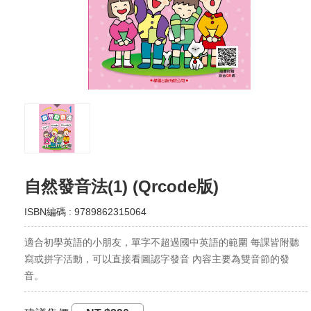
自然發音法(1) (Qrcode版)
ISBN編碼 : 9789862315064
適合初學英語的小朋友，單字不超過國中英語的範圍 每課皆附聽
寫或拼字活動，可以直接看圖認字發音 內容主要為雙音節的發
音。