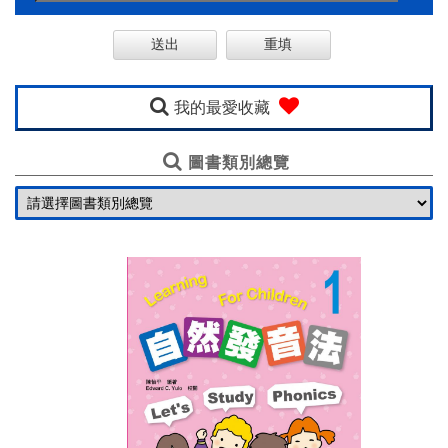
購
線
上
英
我的最愛收藏
語
圖書類別總覽
一
口
氣
基
金
會
聯
絡
我
們