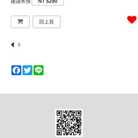
建議售價
NT $290
回上頁
F
T
L
a
w
i
c
i
n
e
t
e
b
t
o
e
o
r
k