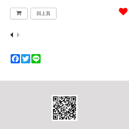
回上頁
F
T
L
a
w
i
c
i
n
e
t
e
b
t
o
e
o
r
k