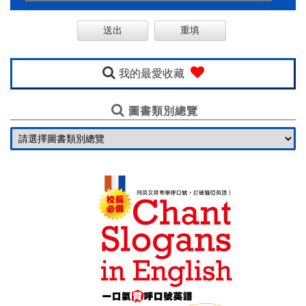
購
線
上
英
我的最愛收藏
語
圖書類別總覽
一
口
氣
基
金
會
聯
絡
我
們