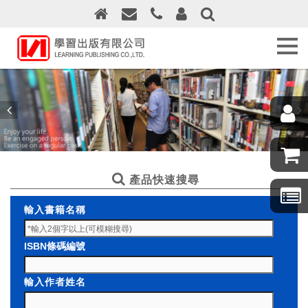
關
於
學
習
出
版
最
新
消
息
產品快速搜尋
訂
輸入書籍名稱
購
須
知
ISBN條碼編號
線
輸入作者姓名
上
訂