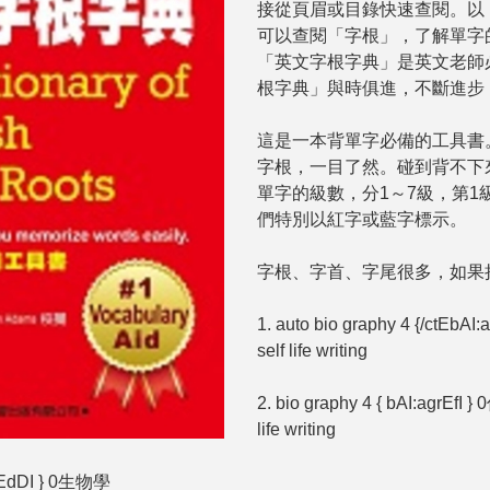
接從頁眉或目錄快速查閱。以
可以查閱「字根」，了解單字
「英文字根字典」是英文老師
根字典」與時俱進，不斷進步
這是一本背單字必備的工具書
字根，一目了然。碰到背不下
單字的級數，分1～7級，第1
們特別以紅字或藍字標示。
字根、字首、字尾很多，如果
1. auto bio graphy 4 {/c
self life writing
2. bio graphy 4 { bAI:a
life writing
:alEdDI } 0生物學