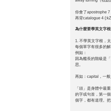
away turning（
你會了apostrophe
再背catalogue 4 {
為什麼要學英文字根
1. 不學英文字根，
每個單字有很多的解
例如：
因為艦長的階級是「
思。
再如：capital，
「頭」是身體中最重
的字或句首，第一個
個字，都有道理。把