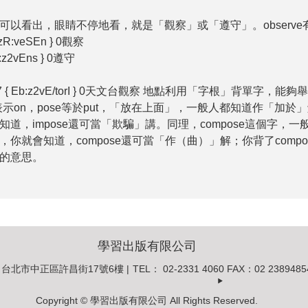
可以看出，眼睛不停地看，就是「觀察」或「遵守」。observ
abzR:veSEn } 0觀察
b:z2vEns } 0遵守
 ory 7 { Eb:z2vE/torI } 0天文台觀察 地點利用「字根
表示on，pose等於put，「放在上面」，一般人都知道作「加於」解，如果你
道，impose還可當「欺騙」講。同理，compose這個字，一般人
作曲家，你就會知道，compose還可當「作（曲）」解；你背了composure
的意思。
學習出版有限公司
0 台北市中正區許昌街17號6樓 |
TEL：
02-2331 4060
FAX：02 2389485
Copyright © 學習出版有限公司 All Rights Reserved.