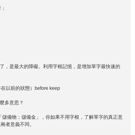
字：
了，是最大的障礙。利用字根記憶，是增加單字最快速的
保存在以前的狀態）before keep
麼多意思？
ep它的名詞是「儲備物；儲備金」，你如果不用字根，了解單字的真正意
，但兩者意義不同。