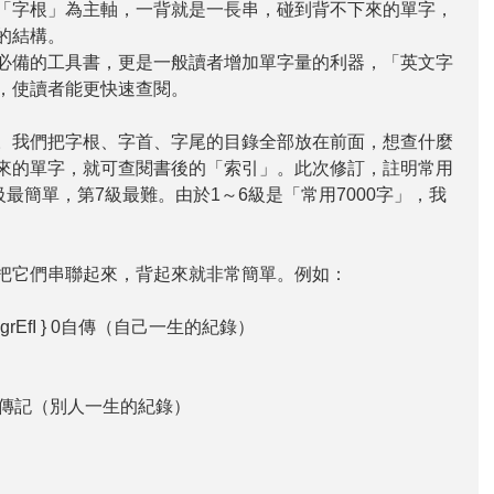
「字根」為主軸，一背就是一長串，碰到背不下來的單字，
的結構。
必備的工具書，更是一般讀者增加單字量的利器，「英文字
，使讀者能更快速查閱。
。我們把字根、字首、字尾的目錄全部放在前面，想查什麼
來的單字，就可查閱書後的「索引」。此次修訂，註明常用
級最簡單，第7級最難。由於1～6級是「常用7000字」，我
把它們串聯起來，背起來就非常簡單。例如：
tEbAI:agrEfI } 0自傳（自己一生的紀錄）
grEfI } 0傳記（別人一生的紀錄）