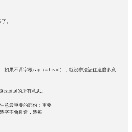
容易多了。
果不背字根cap（= head），就沒辦法記住這麼多意
capital的所有意思。
生意最重要的部份；重要
造字不會亂造，造每一