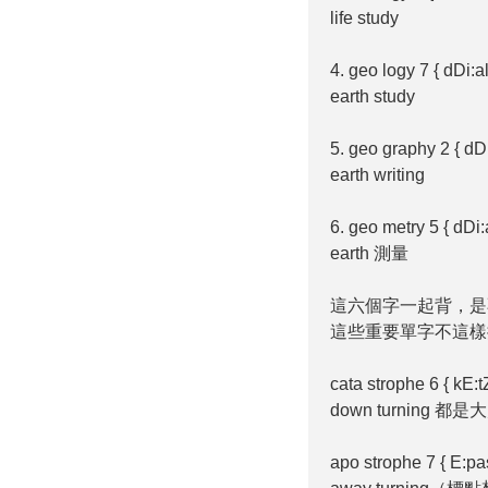
life study
4. geo logy 7 { dD
earth study
5. geo graphy 2 { d
earth writing
6. geo metry 5
earth 測量
這六個字一起背，是不是很
這些重要單字不這樣
cata strophe 6 
down turning 都
apo strophe 7 { E