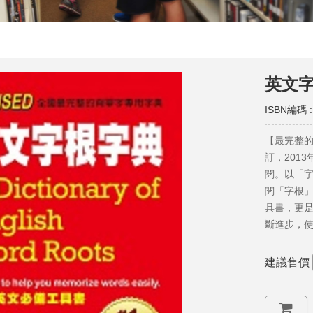
英文
ISBN編碼 :
【最完整的
訂，201
閱。以「
閱「字根」
具書，更
斷進步，
建議售價