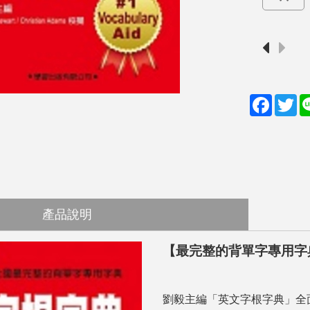
F
T
a
w
c
i
e
t
b
t
o
e
o
r
產品說明
k
【最完整的背單字專用字
劉毅主編「英文字根字典」全面