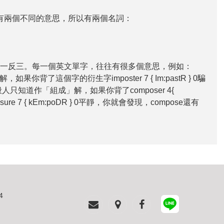
e有兩個不同的意思，所以有兩個名詞：
」背單字，能夠舉一反三。每一個英文單字，往往有很多個意思，例如：
背了這個字的衍生字imposter 7 { Im:pastR } 0騙
只知道作「組成」解，如果你背了composer 4{
 7 { kEm:poDR } 0平靜，你就會發現，compose還有
4