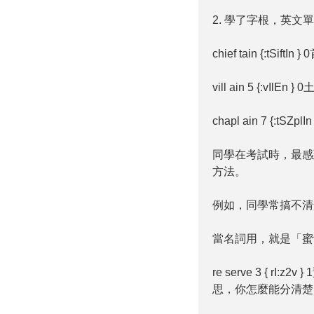
2. 學了字根，英文
chief tain {:
vill ain 5 {:v
chapl ain 7 {:tSZp
同學在考試時，最感
方法。
例如，同學常搞不清楚pres
當名詞用，就是「蜜
re serve 3 
思，你怎麼能分清楚p