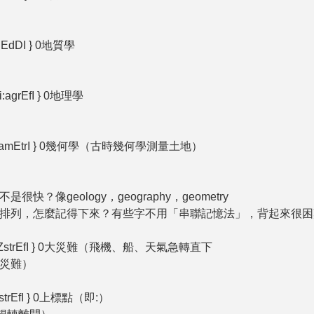
i:alEdDI } 0地質學
Di:agrEfI } 0地理學
 { dDi:amEtrI } 0幾何學（古時幾何學測量土地）
快？像geology，geography，geometry
排列，怎麼記得下來？有些字不用「串聯記憶法」，背起來很困
{ kE:tZstrEfI } 0大災難（飛機、船、天氣急轉直下
是大災難）
:pastrEfI } 0上標點（即:）