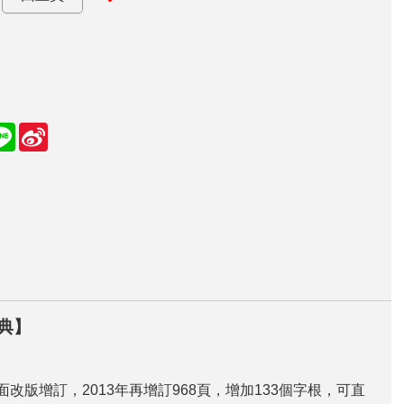
L
S
i
i
n
n
e
a
W
e
i
b
o
典】
改版增訂，2013年再增訂968頁，增加133個字根，可直