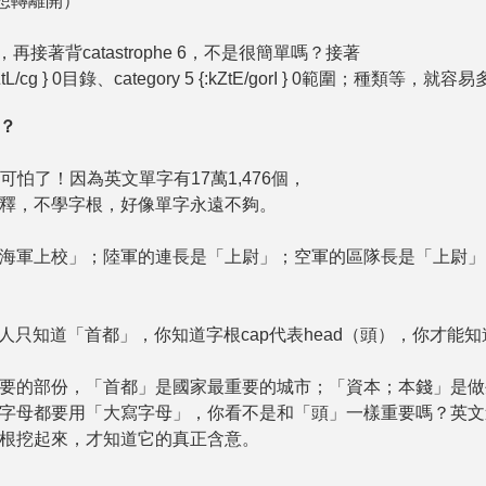
標點想轉離開）
 7，再接著背catastrophe 6，不是很簡單嗎？接著
:kZtL/cg } 0目錄、category 5 {:kZtE/gorI } 0範圍；種類等，就
？
太可怕了！因為英文單字有17萬1,476個，
釋，不學字根，好像單字永遠不夠。
海軍上校」；陸軍的連長是「上尉」；空軍的區隊長是「上尉」，如
一般人只知道「首都」，你知道字根cap代表head（頭），你才能知道
要的部份，「首都」是國家最重要的城市；「資本；本錢」是做
字母都要用「大寫字母」，你看不是和「頭」一樣重要嗎？英文
根挖起來，才知道它的真正含意。