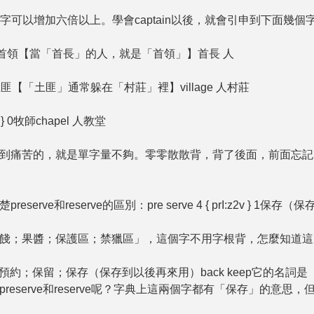
單字可以增加六倍以上。學會captain以後，就會引申到下面幾個
tSiftIn } 0首領【當「首長」的人，就是「首領」】首長 人
IlEn } 0土匪【「土匪」通常躲在「村莊」裡】village 人村莊
lIn } 0牧師chapel 人教堂
到痛苦的，就是單字量不夠。零零散散背，背了後面，前面忘記
erve和reserve的區別：pre serve 4 { prI:z2v } 1保存（
餞；果醬；保護區；禁獵區」，這個字不用字根背，怎麼知道這
{ rI:z2v } 1預約；保留；保存（保存到以後再來用）back ke
reserve和reserve呢？字典上這兩個字都有「保存」的意思