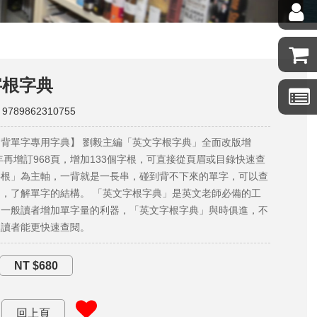
字根字典
 9789862310755
背單字專用字典】 劉毅主編「英文字根字典」全面改版增
3年再增訂968頁，增加133個字根，可直接從頁眉或目錄快速查
字根」為主軸，一背就是一長串，碰到背不下來的單字，可以查
，了解單字的結構。 「英文字根字典」是英文老師必備的工
是一般讀者增加單字量的利器，「英文字根字典」與時俱進，不
使讀者能更快速查閱。
NT $680
回上頁