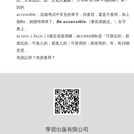
How to Be Popular
試，又會說話。如
「
人見人愛經
」（
）第一
回的
accessible
，這個考試中常見的單字，你會背，還是不會用，加上
Be accessible
.
個
Be
，就變得簡單了。
在字
（要容易親近。）
典上，
access
accessible
{:Zks3s
}
0
，
是
接近或使用權
「可接近的；易
等，有
18
個
接近的；可進入的；易進入的；可使用的；易使用的」
意思，
有誰記得？有誰會用？
學習出版有限公司