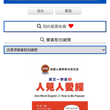
購
線
上
英
我的最愛收藏
語
圖書類別總覽
一
口
氣
基
金
會
聯
絡
我
們