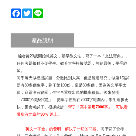
F
T
L
a
w
i
c
i
n
e
t
e
產品說明
b
t
o
e
o
r
編者從
23
歲開始教英文，最早教文法，寫了一本「文法寶典」，
k
任何考題都難不倒學生。教升大學模擬試題，教到最後，幾乎絕
望。
同學每天做模擬試題，分數比別人高，但是經過研究，做第
1
份試
題有
80
多個生字，到了第
100
份，還是
80
多個，因為英文單字太
多，命題沒有範圍，生字再重複出現的機率很低。後來發明
「
7000
字模擬試題」，把單字控制在
7000
字範圍內，學生進步更
快，更會考試了。根據統計，
背了
「
高中常用
7000
字
」，
可以看
懂所有文章的
90
％
以上
。
「
英文一字金
」
的發明
，
解決了一切的問題
。
同學背了會考