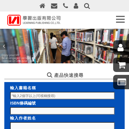
關
於
學
習
出
版
最
新
消
息
產品快速搜尋
訂
輸入書籍名稱
購
須
知
ISBN條碼編號
線
輸入作者姓名
上
訂